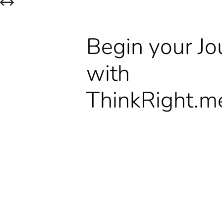
Begin your Jo
with
ThinkRight.m