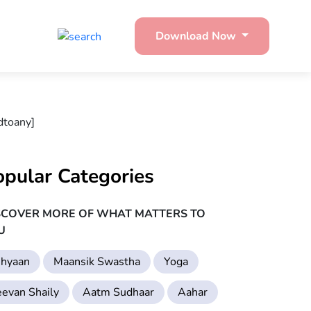
Download Now
dtoany]
opular Categories
SCOVER MORE OF WHAT MATTERS TO
U
hyaan
Maansik Swastha
Yoga
eevan Shaily
Aatm Sudhaar
Aahar