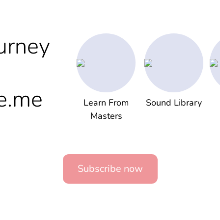
urney
e.me
Learn From
Sound Library
Masters
Subscribe now