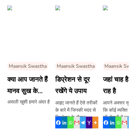
Maansik Swastha
Maansik Swastha
Maansik Swas
क्या आप जानते हैं
डिप्रेशन से दूर
जहां चाह है, वह
मानव सुख के
रखेंगे ये उपाय
राह है
स्तंभों के बारे में?
असली खुशी हमारे अंदर है
आइए जानते हैं ऐसे तरीकों
आपने अक्सर सुना ह
के बारे में जिनकी मदद से
कि कोई व्यक्ति मोमब
डिप्रेशन के दौरान
की रोशनी में पढ़कर
पॉज़िटिव सोच से मूड को
ऊंचे पद पर पहुंच ग
ठीक किया जा सकता है।
फिर […]