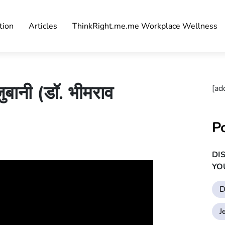
tion
Articles
ThinkRight.me.me Workplace Wellness
बानी (डॉ. भीमराव
[ad
P
DI
YO
D
J