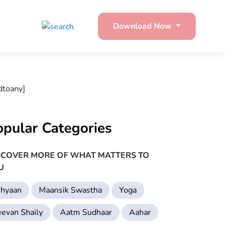
Download Now
dtoany]
opular Categories
SCOVER MORE OF WHAT MATTERS TO
U
hyaan
Maansik Swastha
Yoga
eevan Shaily
Aatm Sudhaar
Aahar