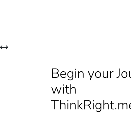
Begin your Jo
with
ThinkRight.m