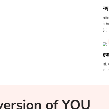
नए 
तमिल
मेडि
[…]
हवा
डॉ. 
की त
version of YOU