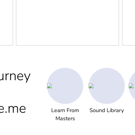
urney
e.me
Learn From
Sound Library
Masters