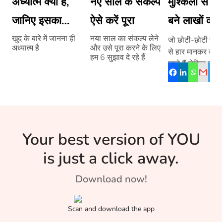
अध्यात्म क्या है,
नए साल के संकल्प
मुश्किलों से ल
जानिए इसका
ऐसे करें पूरा
बने लाखों की
विज्ञान
प्रेरणा
खुद के बारे में जानना ही
नया साल का संकल्प लेने
जो छोटी-छोटी परेशा
अध्यात्म है
और उसे पूरा करने के लिए
से हार मानकर उदा
हम 6 सुझाव दे रहे हैं
जाते हैं लेकिन कुछ
ऐसे भी हैं, जो असा
तरीके से मुश्किलों 
सामना करते हुए दूसर
लिए प्रेरणा बन जाते
Your best version of YOU
is just a click away.
Download now!
Scan and download the app