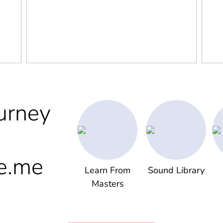
urney
e.me
Learn From
Sound Library
Masters