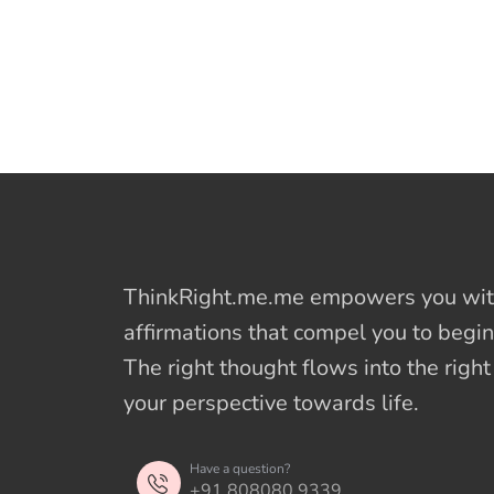
ThinkRight.me.me
empowers you with
affirmations
that compel you to begin
The right thought flows into the righ
your perspective towards life.
Have a question?
+91 808080 9339