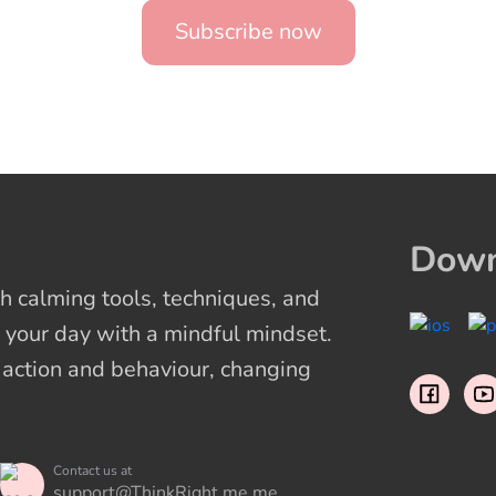
Subscribe now
Down
 calming tools, techniques, and
 your day with a mindful mindset.
t action and behaviour, changing
Contact us at
support@ThinkRight.me.me