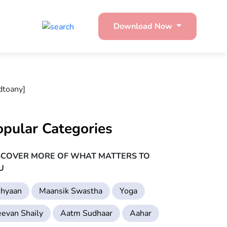
Download Now
dtoany]
opular Categories
SCOVER MORE OF WHAT MATTERS TO
U
hyaan
Maansik Swastha
Yoga
eevan Shaily
Aatm Sudhaar
Aahar