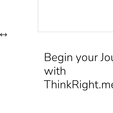
Begin your Jo
with
ThinkRight.m