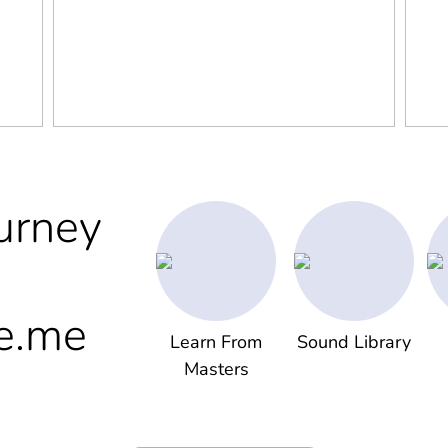
urney
e.me
Learn From
Sound Library
Masters