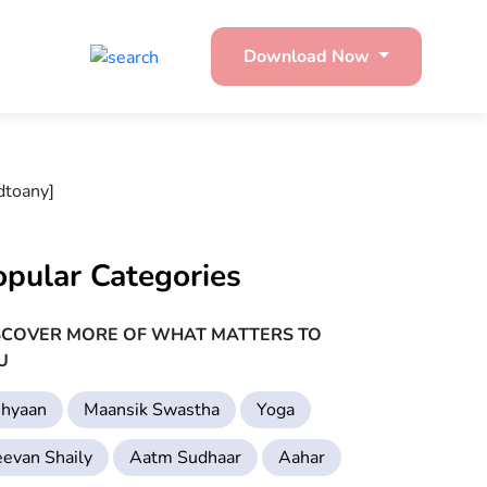
Download Now
dtoany]
opular Categories
SCOVER MORE OF WHAT MATTERS TO
U
hyaan
Maansik Swastha
Yoga
eevan Shaily
Aatm Sudhaar
Aahar