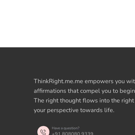
ThinkRight.me.me
empowers you with
affirmations
that compel you to begin
The right thought flows into the righ
your perspective towards life.
Have a question?
+91 808080 9339