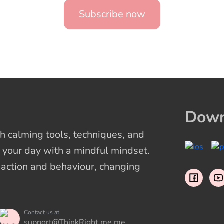
Subscribe now
Down
 calming tools, techniques, and
 your day with a mindful mindset.
t action and behaviour, changing
Contact us at
support@ThinkRight.me.me