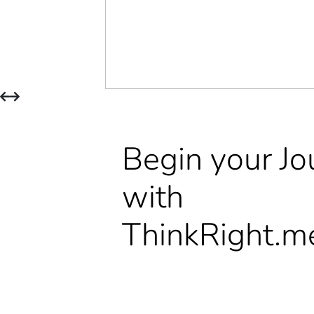
Begin your Jo
with
ThinkRight.m