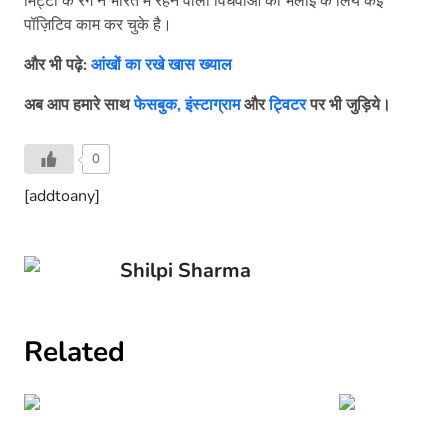
मिट्टी के रंग ने भारत में रहने वाली विधवाओं की भलाई के लिये कई
पॉज़िटिव काम कर चुके है।
और
भी
पढ़े:
आंखों का रखे खास ख्याल
अब
आप
हमारे
साथ
फेसबुक,
इंस्टाग्राम
और
ट्विटर
पर
भी
जुड़िये।
0
[addtoany]
Shilpi Sharma
Related