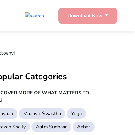
Download Now
dtoany]
opular Categories
SCOVER MORE OF WHAT MATTERS TO
U
hyaan
Maansik Swastha
Yoga
eevan Shaily
Aatm Sudhaar
Aahar