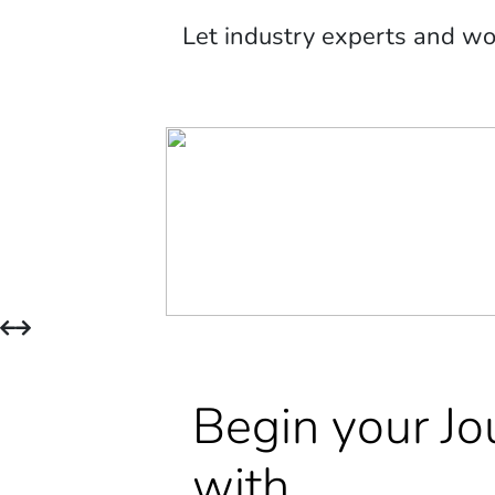
Let industry experts and w
Begin your Jo
with