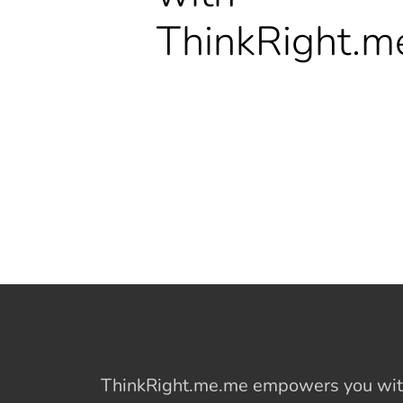
ThinkRight.m
ThinkRight.me.me
empowers you with