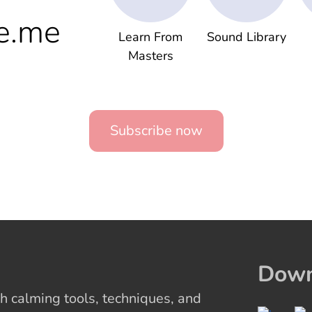
e.me
Learn From
Sound Library
Masters
Subscribe now
Down
 calming tools, techniques, and