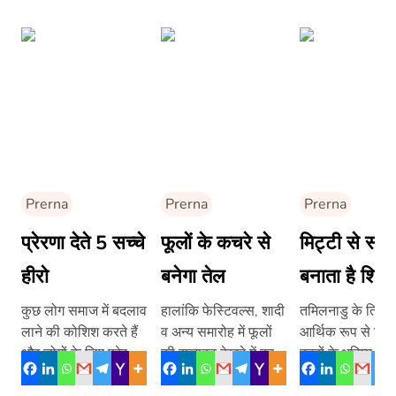
Prerna
Prerna
Prerna
प्रेरणा देते 5 सच्चे
फूलों के कचरे से
मिट्टी से सोन
हीरो
बनेगा तेल
बनाता है शिक्
कुछ लोग समाज में बदलाव
हालांकि फेस्टिवल्स, शादी
तमिलनाडु के त्रिचि 
लाने की कोशिश करते हैं
व अन्य समारोह में फूलों
आर्थिक रूप से पिछड
और लोगों के लिए प्रेरणा
की सजावट देखने में बहुत
बच्चों के भविष्य को
बन जाते हैं। कुछ ऐसे […]
अच्छी लगती है, लेकिन
सुधारने के लिये रिटायर्ड