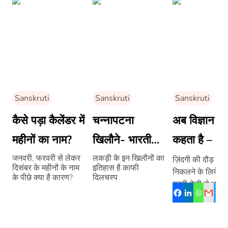
Sanskruti
Sanskruti
Sanskruti
कैसे पड़ा कैलेंडर में
चन्नापटना
अब विज्ञान भी
महीनों का नाम?
खिलौने- भारतीय
कहता है – ‘बे
पारंपरिक
ज़रूरी है मन 
जनवरी, फरवरी से लेकर
लकड़ी के इन खिलौनों का
ज़िंदगी की दौड़ में आ
दिसंबर के महीनों के नाम
इतिहास है काफी
निकलने के लिये स
हस्तकला
शांति’
के पीछे क्या है कारण?
दिलचस्प
इतनी तेज़ी से भाग रहे
कि चैन-सुकून के बारे
[…]