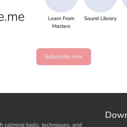
e.me
Learn From
Sound Library
Masters
Subscribe now
Down
 calming tools, techniques, and