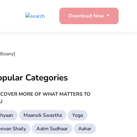
Download Now
dtoany]
opular Categories
SCOVER MORE OF WHAT MATTERS TO
U
hyaan
Maansik Swastha
Yoga
eevan Shaily
Aatm Sudhaar
Aahar