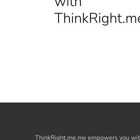
with
ThinkRight.m
ThinkRight.me.me
empowers you with