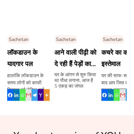
Sachetan
Sachetan
Sachetan
लॉकडाउन के
आने वाली पीढ़ी को
कचरे का करें
यादगार पल
दे रही हैं पेड़ों का
इस्तेमाल
खजाना –
घर के आंगन से शुरु किया
हालांकि लॉकडाउन के
घर की साफ-सफाई
था पौधा लगाना, आज है
समय लोगों को काफी
बाद आप जिस कचरे
कोल्लक्कयिल
5 एकड़ का जंगल
दिक्कत हुई लेकिन कई
फालतू समझकर फेंक
देवकी अम्मा
ऐसे पल भी आएं, जब सभी
हैं, वह कचरा अब मुं
ने एकता दिखाई […]
वालों के काम आएग