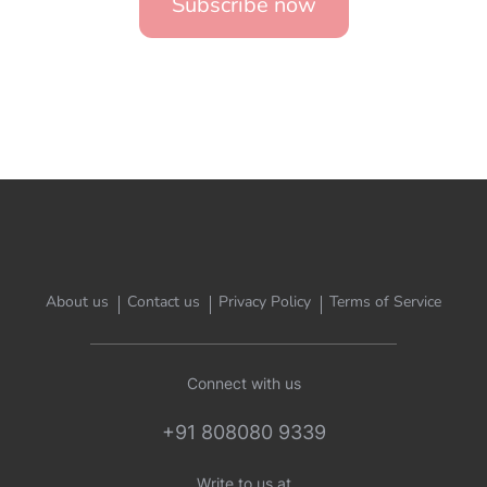
Subscribe now
About us
Contact us
Privacy Policy
Terms of Service
Connect with us
+91 808080 9339
Write to us at