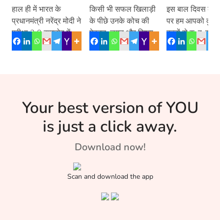
खिलाड़ी
बच्चे
हाल ही में भारत के
किसी भी सफल खिलाड़ी
इस बाल दिवस के म
प्रधानमंत्री नरेंद्र मोदी ने
के पीछे उनके कोच की
पर हम आपको कुछ 
परीक्षा 2.0 समारोह में
मेहनत, लगन और विश्वास
बच्चों से रु-ब-रु क
अनुशासन के बारे में कहा
होता है। कोच महान
हैं, जो अपनी छोटी 
था कि […]
खिलाड़ियों के लिये रीढ़
उम्र में बड़े काम कर
की हड्डी की तरह होते हैं,
हैं।
जिनके सपोर्ट के बिना
कामयाबी पाना मुश्किल
Your best version of YOU
है। इस लेख में जानिये,
ऐसे ही कुछ गुरूओं के बारे
is just a click away.
में जिन्होंने देश को शानदार
खिलाड़ी दिये।
Download now!
Scan and download the app