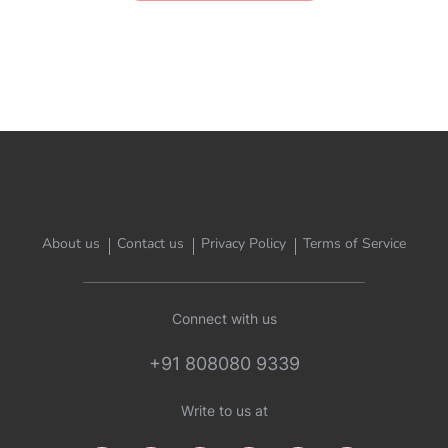
About us
Contact us
Privacy Policy
Terms of Service
Connect with us
+91 808080 9339
Write to us at