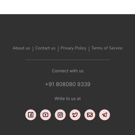
About us
Contact us
Privacy Policy
Terms of Service
Connect with us
+91 808080 9339
Write to us at