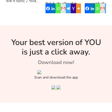
वाले पहले पैरा-
फेंक में दिलाए 2 गोल्ड
विरोधों और मुश्किलों के
ज़रूरतमंदों की सेवा 
मेडल
एथलीट – देवेंद्र
बावजूद अपने फौलादी
योद्धाओं के बारे में पढ
इरादों से ऐसी मिसाल […]
इस लेख में –
झाझरिया
Your best version of YOU
is just a click away.
Download now!
Scan and download the app