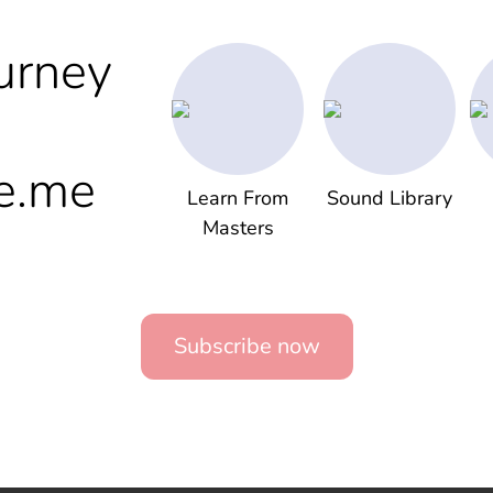
urney
e.me
Learn From
Sound Library
Masters
Subscribe now