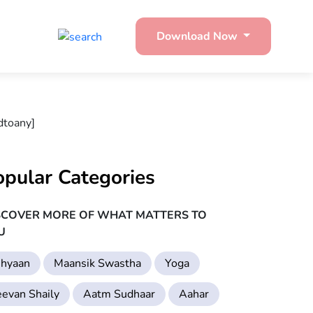
Download Now
dtoany]
opular Categories
SCOVER MORE OF WHAT MATTERS TO
U
hyaan
Maansik Swastha
Yoga
eevan Shaily
Aatm Sudhaar
Aahar