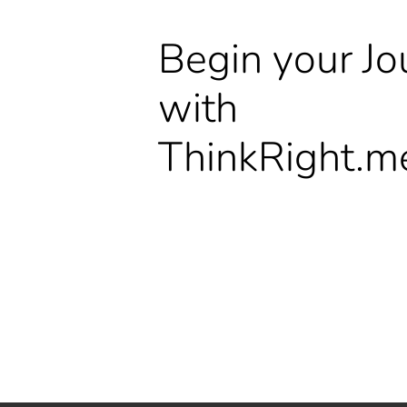
Begin your Jo
with
ThinkRight.m