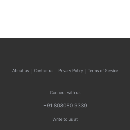
About us
Contact us
Privacy Policy
Terms of Service
Connect with us
+91 808080 9339
Write to us at