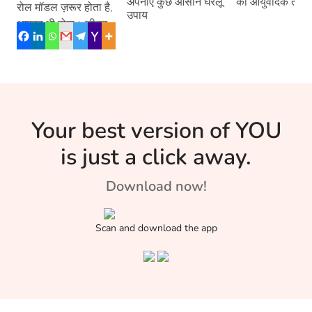
अपनाएं कुछ आसान घरेलू
का आयुर्वेदिक तरीक
रोल मॉडल ज़रूर होता है,
आज़माएं ये आसान
तकनीक?
उपाय
आपका भी होगा। जीवन में
टिप्स
सफलता के लिए एक […]
Your best version of YOU
is just a click away.
Download now!
Scan and download the app