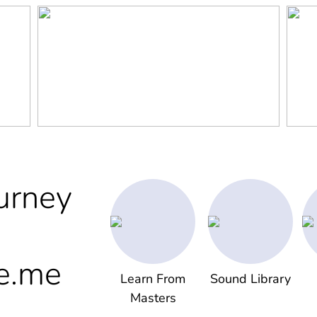
urney
e.me
Learn From
Sound Library
Masters