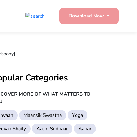
Download Now
dtoany]
opular Categories
SCOVER MORE OF WHAT MATTERS TO
U
hyaan
Maansik Swastha
Yoga
eevan Shaily
Aatm Sudhaar
Aahar