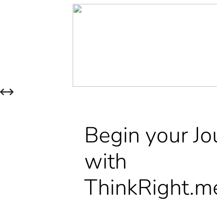
Begin your Jo
with
ThinkRight.m