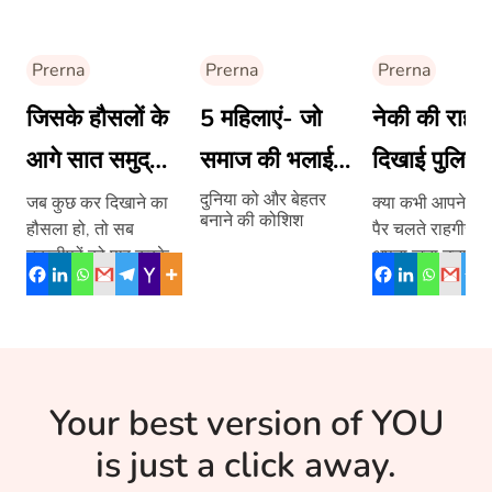
Prerna
Prerna
Prerna
जिसके हौसलों के
5 महिलाएं- जो
नेकी की राह
आगे सात समुद्रों
समाज की भलाई
दिखाई पुलिसव
ने टेक दिए घुटने
के लिए कर रहीं
ने
दुनिया को और बेहतर
जब कुछ कर दिखाने का
क्या कभी आपने ठंड मे
बनाने की कोशिश
हौसला हो, तो सब
पैर चलते राहगीर क
काम
तकलीफों को पार करके
अपना जूता उताकर 
इंसान दुनिया को हैरान
है? अगर आपका जव
कर देता है। कुछ ऐसा ही
नहीं है, तो आपको य
कारनामा कर दिखाया है
ज़रूर पढ़ना चाहिये
भारतीय स्विमर ने –
Your best version of YOU
is just a click away.