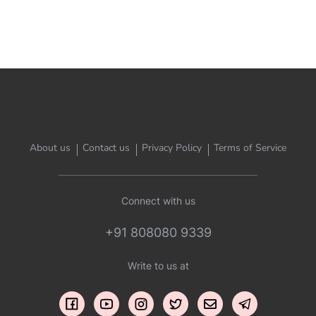
About us
Contact us
Privacy Policy
Terms of Service
Connect with us
+91 808080 9339
Write to us at