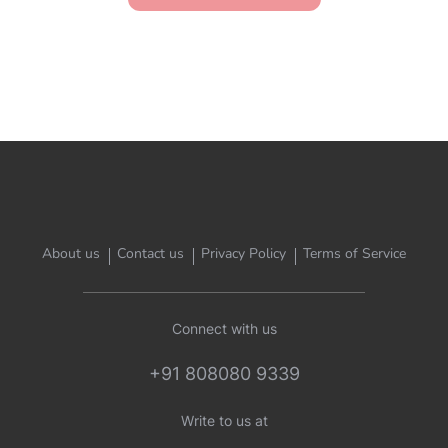
About us
Contact us
Privacy Policy
Terms of Service
Connect with us
+91 808080 9339
Write to us at