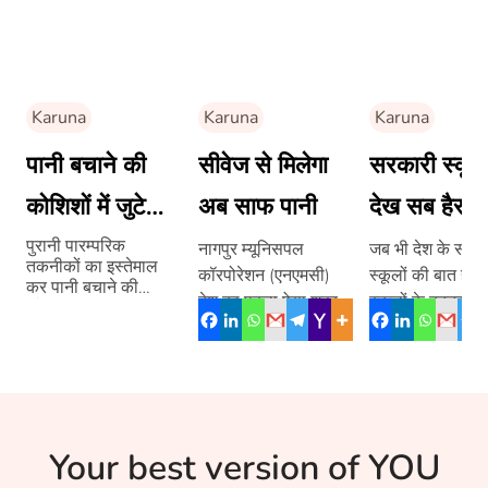
Karuna
Karuna
Karuna
पानी बचाने की
सीवेज से मिलेगा
सरकारी स्कूल
कोशिशों में जुटे
अब साफ पानी
देख सब हैरान
ज़मीन से जुड़े 5
पुरानी पारम्परिक
नागपुर म्यूनिसपल
जब भी देश के सरक
तकनीकों का इस्तेमाल
कॉरपोरेशन (एनएमसी)
स्कूलों की बात होती
लोग
कर पानी बचाने की
देश का पहला ऐसा शहर
स्कूलों के बदतर हा
कोशिश
है, जिसने करीब 90
बारे में हर कोई […]
फीसदी तक सीवेज के
पानी को ट्रीट […]
Your best version of YOU