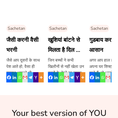
Sachetan
Sachetan
Sachetan
जैसी करनी वैसी
खुशियां बांटने से
गुडबाय करना 
भरनी
मिलता है दिल को
आसान
सुकून
जैसे आप दूसरों के साथ
जिन बच्चों ने कभी
अगर आप हाल ही में
पेश आते हो, वैसा ही
खिलौनों से नहीं खेला उन
अपना घर शिफ्ट कर
सम्मान आपको भी
बच्चों के चेहरे पर मुस्कान
वाले हैं, तो आपके मन
मिलेगा। कुछ ऐसा ही यह
बिखेर ने का काम दिल्ली
क्या-क्या बातें चलती
कहानी भी बता रही है।
के एक संगठन ‘दि टॉय
ज़ाहिर […]
बैंक’ ने कर दिखाया।
Your best version of YOU