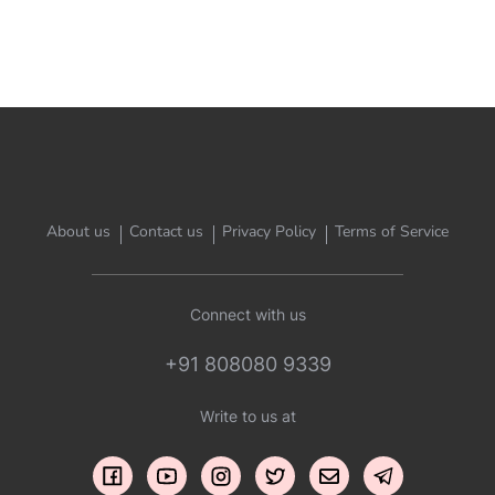
About us
Contact us
Privacy Policy
Terms of Service
Connect with us
+91 808080 9339
Write to us at