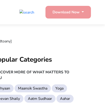
Download Now
dtoany]
opular Categories
SCOVER MORE OF WHAT MATTERS TO
U
hyaan
Maansik Swastha
Yoga
eevan Shaily
Aatm Sudhaar
Aahar