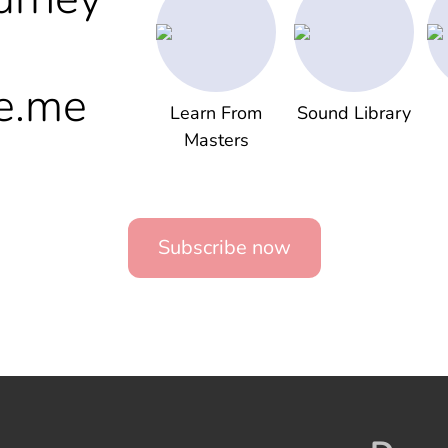
e.me
Learn From
Sound Library
Masters
Subscribe now