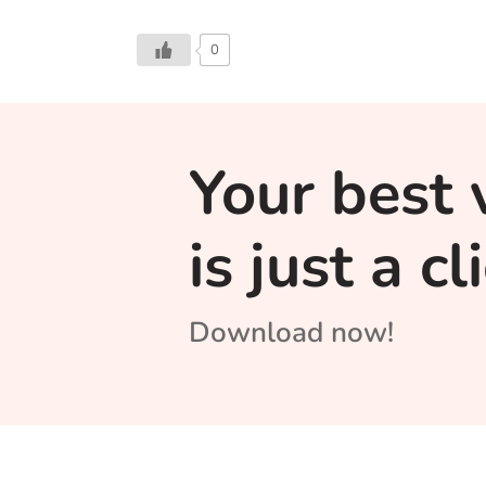
0
Your best 
is just a c
Download now!