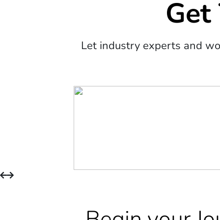
Get
Let industry experts and w
Begin your Jo