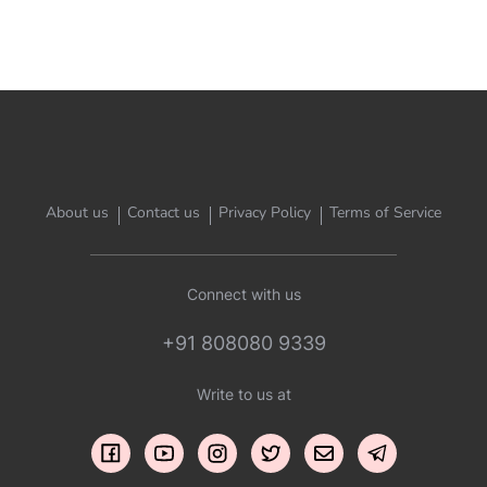
About us
Contact us
Privacy Policy
Terms of Service
Connect with us
+91 808080 9339
Write to us at