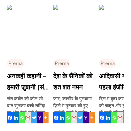
Prerna
Prerna
Prerna
अनकही कहानी –
देश के सैनिकों को
आदिवासी गांव
हमारी जुबानी (संत
शत शत नमन
पहला इंजीनिय
कबीर)
संत कबीर की कौन सी
जम्मू-कश्मीर के पुलवामा
दिल में कुछ कर गुज़
बात सुनकर बच्चे शर्मिंदा
ज़िले में गुरुवार को हुए
की चाहत और हौसल
हुए और कैसे उन्हें मेहनत
आतंकी हमले में करीब 40
तो सारी मुश्किलें अ
करने की सीख मिली।
जवान शहीद हो गए हैं और
आप रास्ते से हटने
जानिए इस […]
कईयों […]
है। कुछ ऐसा ही किय