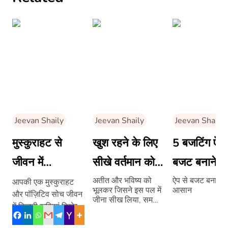
Jeevan Shaily
Jeevan Shaily
Jeevan Shaily
मुस्कुराहट से
खुश रहने के लिए
5 बजटिंग ऐप,
जीवन में
सीखे वर्तमान को
बजट बनाने में
पॉज़िटिविटी बनी
स्वीकारना
करेंगे आपकी 
अतीत और भविष्य को
ऐप से बजट बनाना ह
आपकी एक मुस्कुराहट
भूलकर जिसने इस पल में
आसान
और पॉज़िटिव सोच जीवन
रहती है- डॉ. साई
जीना सीख लिया, समझो
में कितनी खुशियां बिखेर
ज़िंदगी का असली मतलब
कौस्तुभ दासगुप्ता
सकती है। यदि यह
समझ लिया।