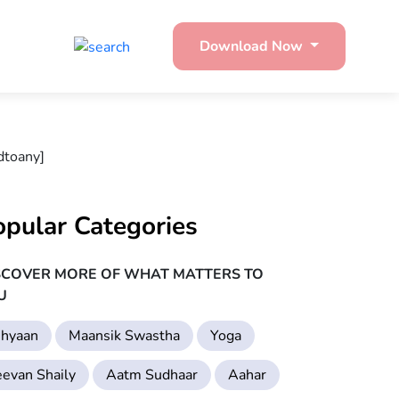
Download Now
dtoany]
opular Categories
SCOVER MORE OF WHAT MATTERS TO
U
hyaan
Maansik Swastha
Yoga
eevan Shaily
Aatm Sudhaar
Aahar