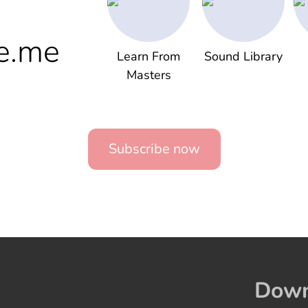
e.me
Learn From
Sound Library
Masters
Subscribe now
Down