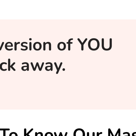
version of YOU
lick away.
 To Know Our Mas