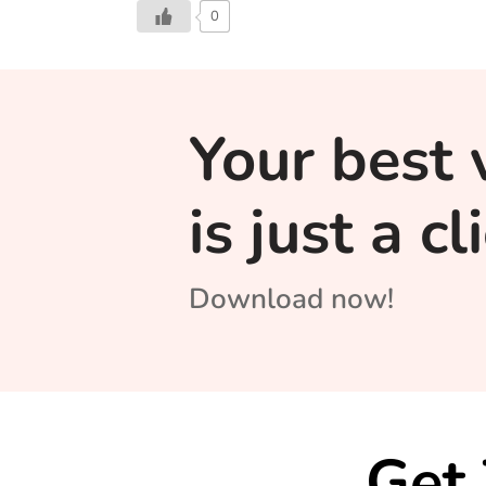
0
Your best 
is just a c
Download now!
Get