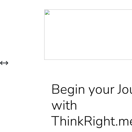
Begin your Jo
with
ThinkRight.m