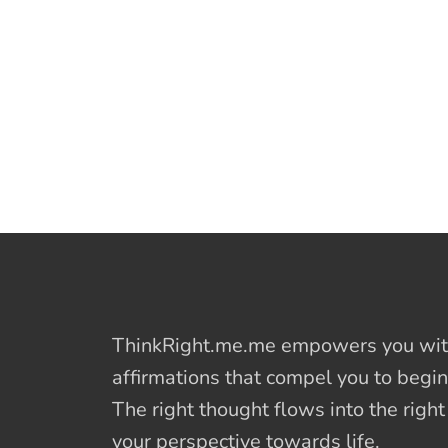
ThinkRight.me.me
empowers you with
affirmations
that compel you to begin
The right thought flows into the righ
your perspective towards life.