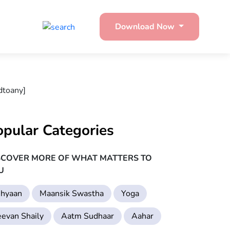
Download Now
dtoany]
opular Categories
SCOVER MORE OF WHAT MATTERS TO
U
hyaan
Maansik Swastha
Yoga
eevan Shaily
Aatm Sudhaar
Aahar