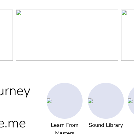
urney
e.me
Learn From
Sound Library
Masters