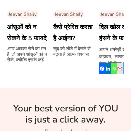
Jeevan Shaily
Jeevan Shaily
Jeevan Shaily
आंसूओं को न
कैसे प्रेरित करता
दिल खोल कर
रोकने के 5 फायदे
है आईना?
हंसने के फायद
अगर आपका रोने का मन
खुद को शीशे में देखने से
आपने अंग्रेज़ी की
है, तो अपने आंसूओं को न
बढ़ता है आत्म-विश्वास
कहावत, ‘लाफ्टर इज
रोकें, क्योंकि इसके कई
बेस्ट मेडिसिन’ ज़रू
फायदे हैं
होगी। यह सिर्फ ए
कहावत ही नहीं हैं, 
[…]
Your best version of YOU
is just a click away.