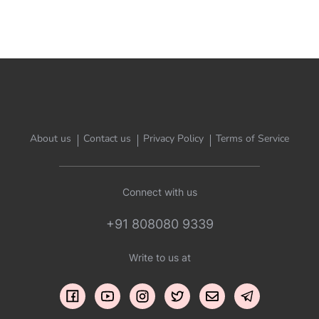
About us
Contact us
Privacy Policy
Terms of Service
Connect with us
+91 808080 9339
Write to us at