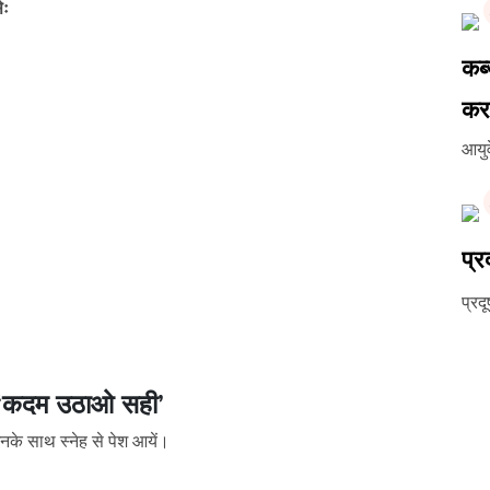
ेः
कब
करत
आयुर
प्र
प्रद
थ ‘कदम उठाओ सही’
उनके साथ स्नेह से पेश आयें।