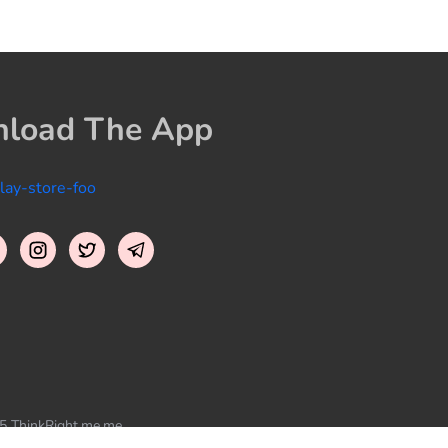
load The App
5 ThinkRight.me.me