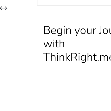
Begin your Jo
with
ThinkRight.m