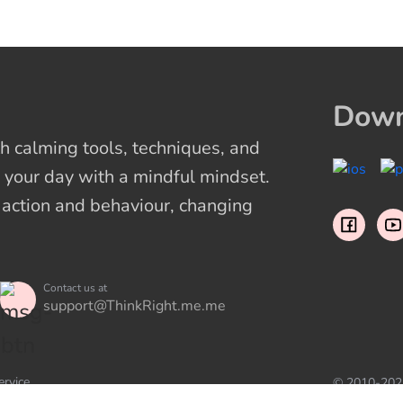
Down
 calming tools, techniques, and
 your day with a mindful mindset.
t action and behaviour, changing
Contact us at
support@ThinkRight.me.me
ervice
© 2010-202