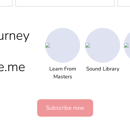
urney
e.me
Learn From
Sound Library
Masters
Subscribe now