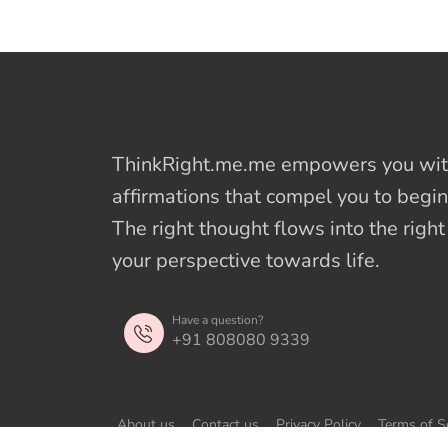
ThinkRight.me.me
empowers you with
affirmations
that compel you to begin
The right thought flows into the righ
your perspective towards life.
Have a question?
+91 808080 9339
About us
Contact us
Privacy Policy
Terms of S