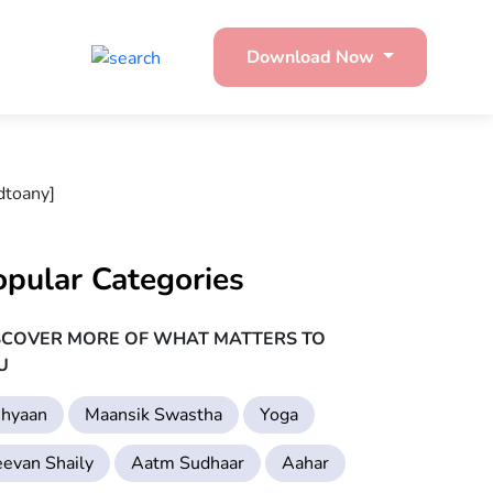
Download Now
dtoany]
opular Categories
SCOVER MORE OF WHAT MATTERS TO
U
hyaan
Maansik Swastha
Yoga
eevan Shaily
Aatm Sudhaar
Aahar