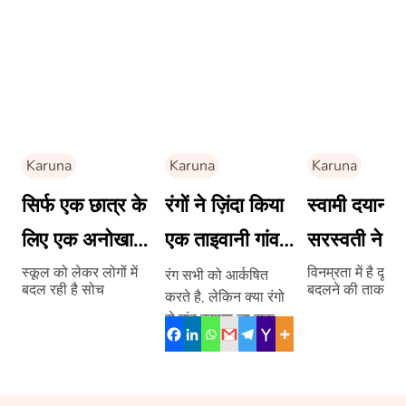
Karuna
Karuna
Karuna
सिर्फ एक छात्र के
रंगों ने ज़िंदा किया
स्वामी दयानंद
लिए एक अनोखा
एक ताइवानी गांव
सरस्वती ने गुस
स्कूल
को
व्यक्ति को सि
स्कूल को लेकर लोगों में
विनम्रता में है दूसरो
रंग सभी को आर्कषित
बदल रही है सोच
बदलने की ताकत
करते है, लेकिन क्या रंगो
विनम्रता का 
से गांव बसाया जा सकता
है? क्या है, रंगो का यह
रहस्य –