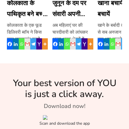
कोलकाता के
जुनून के दम पर
खाना बचायें, 
पाथिकृत बने बच्चों
संवारी अपनी
बचायें
के सैंटा
तकदीर
कोलकाता के एक फूड
अब महिलाएं घर की
खाने के बर्बादी की च
डिलिवरी ब्वॉय ने किस
चारदीवारी को लांघकर
से सब अनजान क्यों 
तरह ज़रूरतमंद बच्चों का
अलग अलग क्षेत्रों में
क्या आप जानते है 
पेट भरा, पढ़िये इस लेख
अपनी काबिलियत भी
डस्टबिन में खाना ड
में-
साबित कर रही हैं।
से ग्लोबल वॉर्मिंग बढ
कश्मीर की […]
है?
Your best version of YOU
is just a click away.
Download now!
Scan and download the app