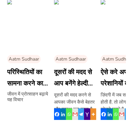
Aatm Sudhaar
Aatm Sudhaar
Aatm Sudhaar
परिस्थितियों का
दूसरों की मदद से
ऐसे करे अपनी
सामना करने का
आप बनेंगे हेल्दी
परेशानियों का
हौसला देते हैं –
और पॉज़िटिव
समाधान
जीवन में प्रोत्साहन बढ़ाये
दूसरों की मदद करने से
ज़िंदगी में जब समस्य
यह विचार
आपका जीवन कैसे बेहतर
होती है, तो लोग नेग
10 पॉज़िटिव
और स्वस्थ बना रहता है,
सोचने लगते है, ले
विचार
जानिये इस लेख में –
आपको बता दें कि 
पॉज़िटिव पहलू […]