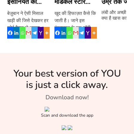
इंसानियत की
मेडिकल स्टोर
उम्र तक जीने
मिसाल
पहुंचा कुत्ता
करता है दावा
लंबी और अच्छी से
बेज़ुबान ने ऐसी मिसाल
खुद की हिफाज़त कैसे कि
क्या है खास कारण 
खड़ी की जिसे देखकर हर
जाती है। जाने इस
इटली का गांव
कोई हैरान हो जाएगा ।
इंस्तान्बुल के एक डॉगी से,
जाने क्या है यह मिसाल –
जिसने समझदारी
दिखाकर अपनी चोट पर
मरहम लगवाया। जाने
इंटरनेट पर वायरल इस
डॉगी की कहानी –
Your best version of YOU
is just a click away.
Download now!
Scan and download the app