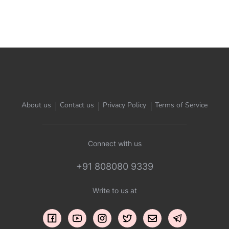
About us
Contact us
Privacy Policy
Terms of Service
Connect with us
+91 808080 9339
Write to us at