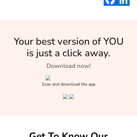
पढ़िए ऐसे ही लोगों
Your best version of YOU
is just a click away.
Download now!
Scan and download the app
Get To Know Our