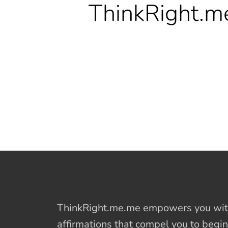
ThinkRight.m
ThinkRight.me.me
empowers you with
affirmations
that compel you to begin