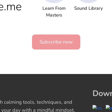
e.me
Learn From
Sound Library
Masters
Subscribe now
Down
 calming tools, techniques, and
 your day with a mindful mindset.