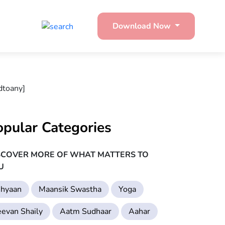
Download Now
dtoany]
opular Categories
SCOVER MORE OF WHAT MATTERS TO
U
hyaan
Maansik Swastha
Yoga
eevan Shaily
Aatm Sudhaar
Aahar