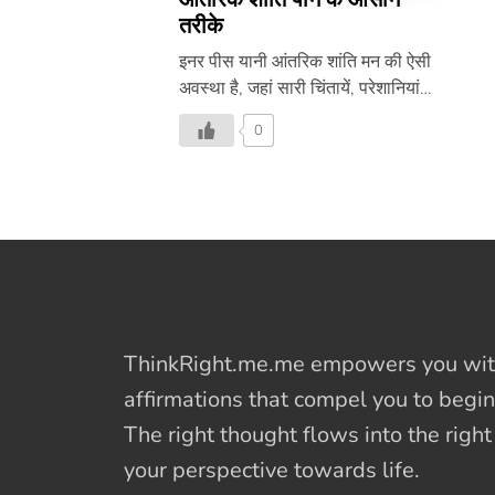
तरीके
इनर पीस यानी आंतरिक शांति मन की ऐसी
अवस्था है, जहां सारी चिंतायें, परेशानियां
और नेगेटिव विचार दूर हो जाते हैं। हालात
0
कितने भी मुश्किल हो, आप बिल्कुल
विचलित नहीं होते और शांत भाव से अपना
काम करते रहते हैं। आंतरिक शांति मिल
जाने पर धन-दौलत, दूसरों की आलोचना
मायने नहीं रखती क्योंकि हम खुद को
पहचान जाते हैं और एक बार खुद की पहचान
कर लेने पर सारे नेगेटिव विचार खुद ही दूर
हो जाते हैं। आप सोच रहे होंगे कि आंतरिक
शांति के लिए शायद हिमालय पर जाकर
ThinkRight.me.me
empowers you with
तपस्या करनी होगी, तो ऐसा बिल्कुल नहीं है,
affirmations
that compel you to begin
इसके लिए […]
The right thought flows into the righ
your perspective towards life.