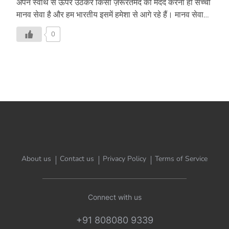
अपने स्वार्थ से ऊपर उठकर किसी ज़रूरतमंद की मदद करना ही सच्ची
मानव सेवा है और हम भारतीय इसमें हमेशा से आगे रहे हैं। मानव सेवा
की ऐसी ही एक अनूठी मिसाल पेश की है, जानिये इस लेख में-
0
About us
Contact us
Privacy Policy
Terms of Service
Connect with us
+91 808080 9339