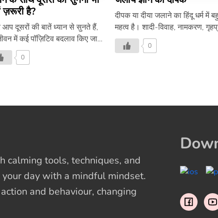
ं ज़रूरी है?
दीपक या दीया जलाने का हिंदू धर्म में ब
आप दूसरों की बातें ध्यान से सुनते हैं,
महत्व है। शादी-विवाह, नामकरण, गृहप्
ीवन में कई पॉज़िटिव बदलाव किए जा
के अलावा किसी भी शुभ काम की शुरु
0
 हैं, तो क्या बदलाव हो सकते हैं,
दीपक जलाने से ही की जाती है, क्योंक
0
ए इस लेख में –
माना जाता है कि इससे काम में सफलत
मिलेगी। दीपक की रोशनी से ज़िंदगी क
अंधेरा छंट जायेगा और सब शुभ होगा। म
और घर में भी लोग सुबह-शाम दीया जल
हैं। दीया जलाने से घर में सकारात्मक
विचार और शुद्धता आती है। दीये की ल
मद्धम रोशनी काली रात में भी उम्मीद की
Down
रोशनी बिखेरती है। इसे समृद्धि से जोड
भी देखा जाता है और दीया जलाने […]
 calming tools, techniques, and
 your day with a mindful mindset.
t action and behaviour, changing