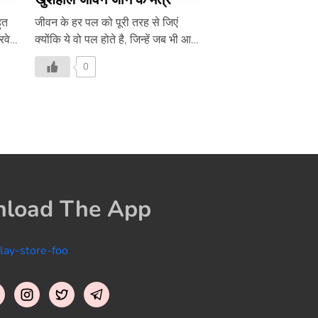
हुत
जीवन के हर पल को पूरी तरह से जिएं
रवेश
क्योंकि ये वो पल होते है, जिन्हें जब भी आप
आत
पीछे मुड़कर देखते है, तो चेहरे पर मुस्कुराहट
0
ि ऐसा
आ जाती है।
ा
ा
ंदिर
ाते
ौ की
load The App
़कर