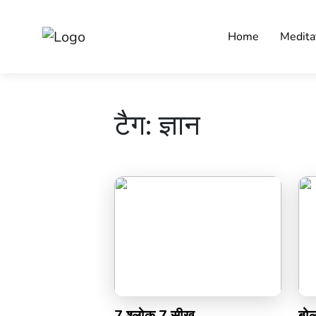
Home
Medita
टैग:
ज्ञान
7 श्लोक 7 सीख
बोल