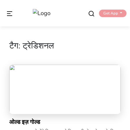
Get App
टैग:
ट्रेडिशनल
ओल्ड इज़ गोल्ड