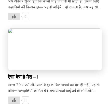
आप अक्सर सुनते होंगे कि बच्चा चाहे कितना भी छोटा हो, उसके लिए
कहानियों की किताब ज़रूर पढ़नी चाहिये। हो सकता है, आप यह सोचे
कि इतने छोटे बच्चे को क्या समझ आयेगा, लेकिन जब आप ज़ोर-ज़ोर से
0
कहानी पढ़ते हैं, तो बच्चे के दिमाग में नये शब्द जुड़ते जाते हैं, जिसकी
मदद से वह जल्दी और साफ बोलना सीखता है। एक प्रिंसीपल की
बेहतरीन पहल इसी बात को समझते हुये अमेरिका में ब्यूमोंट के होमर
ड्राइव एलिमेंट्री स्कूल की प्रिंसिपल ‘बेलिंडा जॉर्ज’ ने एक खास कदम
उठाया है। बच्चों में पढ़ने की आदत डालने के लिए वह हर मंगलवार […]
ऐसा देस है मेरा – I
भारत 29 राज्यों और सात केंद्र शासित राज्यों का देश ही नहीं, यह तो
विभिन्न संस्कृतियों का मेल है। यहां आपको कई धर्म के लोग और
लगभग 22 भाषायें सुनने को मिलेंगी। टूरिस्ट जब भारत देखने आते है,
0
तो यह उनके लिये लाइफ टाइम एक्सपीरिएंस बन जाता है। आज हम
आपको भारत के कुछ ऐसे ही रंगों से रूबरू करवा रहे है। होली ज़रूर