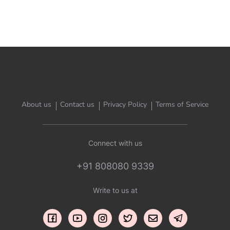
खेलें भारत को यूं ही ‘रंगो की भूमि’ नहीं कहा जाता है, यहां रंग-बिरंगी
संस्कृतियों के साथ-साथ त्योहार भी रंगो से भरे होते हैं। ऐसा ही एक
त्योहार है ‘होली’। भारत में होली कई जगह की […]
About us
Contact us
Privacy Policy
Terms of Service
Connect with us
+91 808080 9339
Write to us at