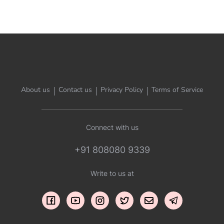
awareness efforts across India. Let us all ensure
maximum number of Indians come out to vote in the
2019 Lok Sabha elections. — Narendra Modi
(@narendramodi) March 13, 2019 आइये […]
About us
Contact us
Privacy Policy
Terms of Service
Connect with us
+91 808080 9339
Write to us at