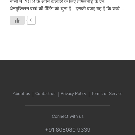
नासा ने 2019 के अपने कैलेंडर के लिए तमिलनाडु के एन.
थेनमुकिलन बच्चे की पेंटिंग को चुना है। इसकी वजह यह है कि बच्चे ने
अपनी पेंटिंग के ज़रिए एक ऐसा मैसेज दिया है, जो नासा के वैज्ञानिकों
0
को न केवल बेहद पसंद आया, बल्कि वैज्ञानिक इस पेंटिंग के मैसेज को
साकार करने की कोशिश में भी जुट गए हैं। भेजी थी ‘स्पेस फूड की
पेंटिंग अमेरिकी अंतरिक्ष एजेंसी नासा ने यूं ही इस बच्चे की पेंटिंग को
अपने कैलेंडर में शामिल नहीं किया है, बल्कि लाखों स्कूली बच्चों द्वारा
बनाई गई पेंटिंग्स में से इस बच्चे की बनाई पेंटिंग […]
About us
Contact us
Privacy Policy
Terms of Service
Connect with us
+91 808080 9339