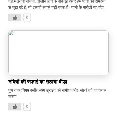
देश में इतनी नदियां, तालाब होने के बावजूद अगर हम पानी की समस्या
से जूझ रहे है, तो इसकी सबसे बड़ी वजह है- पानी के स्रोतों का गंदा
होना। नदियों और तालाबों में बेतहाशा गंदगी और कचरा डाला जा रहा
0
है, जिससे पानी इस्तेमाल लायक नहीं रहता। पानी की कमी के बावजूद
लोग इन जल स्रोतों की सफाई पर ध्यान नहीं देते, लेकिन एक
इंजीनियर ने इस ओर ध्यान दिया और दस तालाबों का कायाकल्प कर
दिया। इंजीनियरिंग छोड़ कर रहा तालाबों की सफाई आज के अधिकांश
युवा जहां सबसे ज़्यादा अहमियत करियर को देते हैं, वहीं ग्रेटर नोएडा के
[…]
नदियों की सफाई का उठाया बीड़ा
पुणे नगर निगम क्लीन-अप ड्राइव की समीक्षा और लोगों को जागरूक
करेगा।
0