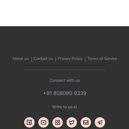
About us
Contact us
Privacy Policy
Terms of Service
Connect with us
+91 808080 9339
Write to us at