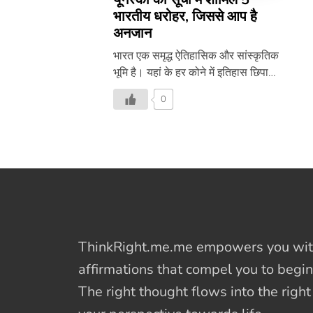
भारतीय धरोहर, जिससे आप है
अनजान
भारत एक समृद्ध ऐतिहासिक और सांस्कृतिक
भूमि है। यहां के हर कोने में इतिहास छिपा
है, जो न केवल भारत की अखंडता का
0
प्रतीक है, बल्कि भारत की संस्कृति का
जीवंत उदाहरण भी है। ऐसी कई पुरानी
ऐतिहासिक इमारतें, झरने, मंदिर और गुफाएं
भारत में मौजूद हैं, जो भारत को खास बनाती
है। जानते हैं ऐसे स्थलों के बारे में जिसे
दुनिया भी संजोकर रखना चाहती है। 1-
कंचनजंगा पार्क – सिक्किम प्रकृति के गोद
में बसा है कंचनजंगा राष्‍ट्रीय उद्यान जो
पुराने जंगल के मैदानों, घाटियों, झीलों और
ThinkRight.me.me
empowers you with
पहाड़ों से ढका है। इसका नाम दुनिया के
affirmations
that compel you to begin
तीसरे सबसे ऊंचे […]
The right thought flows into the righ