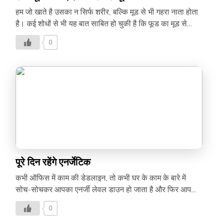
हम जो खाते है उसका न सिर्फ शरीर, बल्कि मूड से भी गहरा नाता होता
है। कई शोधों से भी यह बात साबित हो चुकी है कि फूड का मूड से
ज़बरदस्त कनेक्शन है। कुछ फूड दिमाग के न्यूरोट्रांसमीटर सिस्टम पर
0
सीधा असर करते है, जिससे कुछ समय के लिए मूड प्रभावित होता है।
इसलिए अपने खाने का हमेशा ख्याल रखें। मूड को हमेशा अच्छा और
पॉज़िटिव बनाए रखने के लिए आपका स्वस्थ रहना ज़रूरी है और इसके
लिए ज़रूरी है, हेल्दी डाइट। हेल्दी डाइट के फायदे – खाना शरीर को
एनर्जी देने के साथ ही इम्यून सिस्टम को मज़बूत […]
पूरे दिन रहेंगे एनर्जेटिक
कभी ऑफिस में काम की डेडलाइन, तो कभी घर के काम के बारे में
सोच-सोचकर आपका एनर्जी लेवल डाउन हो जाता है और फिर आप
खुद को बहुत थका हुआ महसूस करते हैं? अगर ऐसा आपके साथ भी
0
होता है, तो अपने एनर्जी लेवल को रिचार्ज करना ज़रूरी है और यह काम