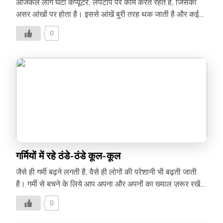
आजकल लोग घंटों कंप्यूटर, लैपटॉप पर काम करते रहते हैं, जिसका
असर आंखों पर होता है। इससे आंखें बुरी तरह थक जाती है और कई
बार सिरदर्द व स्ट्रैस की भी शिकायत होती है। आंखों को डिजिटल
0
थकान से बचाने का बेस्ट तरीका है 20-20-20 फॉर्मूला। लगातार
कंप्यूटर, लैपटॉप, आईपैड और स्मार्टपोन के इस्तेमाल से आंखों से पानी
आना, खुजली होना, धुंधला दिखना, ड्राईनेस की समस्या आम है। यह
सब आंखों पर डिजिटल दबाव है, जो आंखों को थका देती है। शरीर और
दिमाग की तरह ही आंखों को स्वस्थ रखने के लिए भी आराम की ज़रूरत
होती है। अपनी […]
गर्मियों में रहे ठंडे-ठंडे कूल-कूल
जैसे ही गर्मी बढ़ने लगती है, वैसे ही लोगों की परेशानी भी बढ़ती जाती
है। गर्मी से बचने के लिये आप अपना और अपनों का ख्याल ज़रूर रखें
और इसलिए हम आपको कुछ ज़रूरी बाते बताने जा रहे हैं। पहनावे पर
0
रखें खास ध्यान – गर्मियों में घर से बाहर जाते समय हल्के रंग के कपड़े
पहनें और याद रहे कि कपड़ों की फिटिंग थोड़ी लूज़ हो, जिससे आपकी