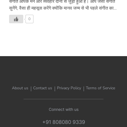
संगीत आपके मन और व्यवहार दोनों से जुड़ा हुआ है। आप जैसा संगीत
सुनेंगे, वैसा ही महसूस करेंगे क्योंकि मानव जन्म से भी पहले संगीत का
जन्म हो गया था। मान्यताओं के अनुसार जब ब्रह्मांड की उत्पति हुई थी,
0
संगीत का तभी जन्म हुआ था। साथ ही दुनिया की पहली ध्वनि
‘नादब्रह्म’ है और यह दुनिया की सबसे शुद्ध ध्वनि है। नादब्रह्म को
मेडिटेशन के रूप में भी पहचान मिली है। दिल्ली के हैप्पी स्कूल की
म्यूज़िक टीचर कविता वत्स पिछले 35 सालों से बच्चों को संगीत सिखा
रही हैं और उनका कहना है कि संगीत का हमारे ऊपर बहुत […]
About us
Contact us
Privacy Policy
Terms of Service
Connect with us
+91 808080 9339