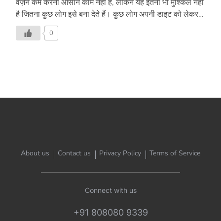
वज़न कम करना आसान काम नहीं है, लेकिन यह इतना भी मुश्किल नहीं
है जितना कुछ लोग इसे बना देते हैं। कुछ लोग अपनी डाइट को लेकर
इतना स्ट्रिक्ट हो जाते हैं कि हर चीज़ में कैलोरी काउंट करने लगते हैं।
0
वज़न घटाने के लिए कैलोरी काउंट करने से ज़्यादा ज़रूरी है, हेल्दी
हैबिट्स यानी अच्छी आदतें अपनाना। एक बार इन्हें अपनाने के बाद
वज़न अपने आप संतुलित हो जायेगा। खूब पानी पियें वज़न कम करने
का सबसे आसान तरीका है, ढ़ेर सारा पानी पीना। एक अध्ययन के
मुताबिक, एक दिन में तीन गिलास ज़्यादा पानी पीने से 205 कैलोरी […]
About us
Contact us
Privacy Policy
Terms of Service
Connect with us
+91 808080 9339